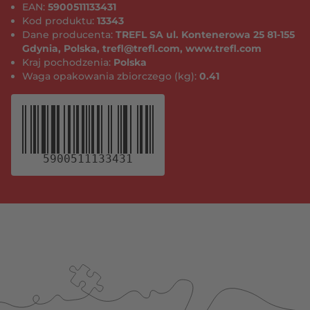
EAN:
5900511133431
Kod produktu:
13343
Dane producenta:
TREFL SA ul. Kontenerowa 25 81-155
Gdynia, Polska, trefl@trefl.com, www.trefl.com
Kraj pochodzenia:
Polska
Waga opakowania zbiorczego (kg):
0.41
5900511133431