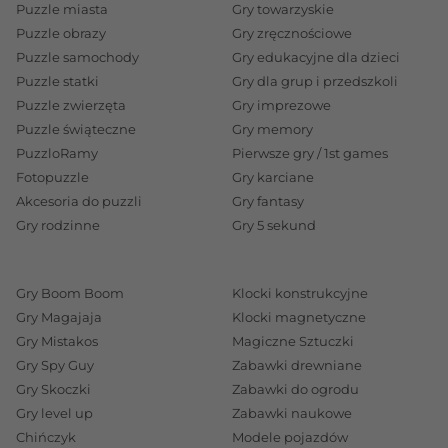
Puzzle miasta
Gry towarzyskie
Puzzle obrazy
Gry zręcznościowe
Puzzle samochody
Gry edukacyjne dla dzieci
Puzzle statki
Gry dla grup i przedszkoli
Puzzle zwierzęta
Gry imprezowe
Puzzle świąteczne
Gry memory
PuzzloRamy
Pierwsze gry / 1st games
Fotopuzzle
Gry karciane
Akcesoria do puzzli
Gry fantasy
Gry rodzinne
Gry 5 sekund
Gry Boom Boom
Klocki konstrukcyjne
Gry Magajaja
Klocki magnetyczne
Gry Mistakos
Magiczne Sztuczki
Gry Spy Guy
Zabawki drewniane
Gry Skoczki
Zabawki do ogrodu
Gry level up
Zabawki naukowe
Chińczyk
Modele pojazdów