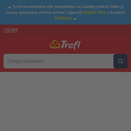
☁
Tych produktów nie znajdziesz na każdej półce! Odkryj
naszą specjalną ofertę online i zgarnij
RABAT 30%
z kodem
TREFL30
☁
Szukaj w sklepie...
Wybierz kategorię