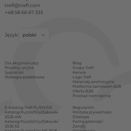
trefl@trefl.com
+48 58 66 67 333
Język:
Dla akcjonariuszy
Blog
Projekty unijne
Grupa Trefl
Sygnaliści
Kariera
Strategia podatkowa
Logo Trefl
Materiały promocyjne
Platforma zamówień B2B
Oferta B2B
Przekaż nam opinię
E-katalog Trefl PL/EN/DE
Regulamin
Katalog Puzzle/Gry/Zabawki
Polityka prywatności
2026 AW
Dostawa
Katalog Puzzle/Gry/Zabawki
Formy płatności
2026 SS
Zwroty
Katalog Puzzle/Gry DE 2025
Reklamacje