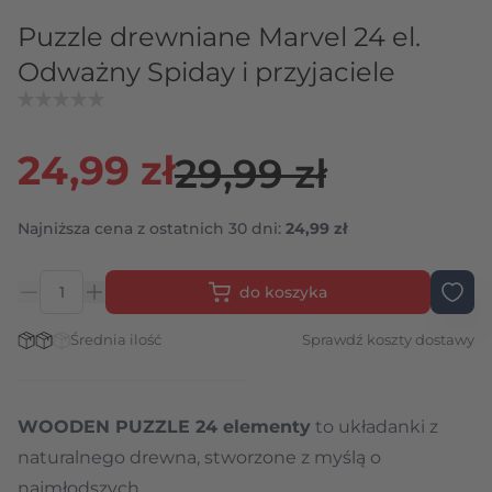
Puzzle drewniane Marvel 24 el.
Odważny Spiday i przyjaciele
24,99 zł
29,99 zł
Najniższa cena z ostatnich 30 dni:
24,99 zł
do koszyka
Ilość
Stan magazynowy:
Średnia ilość
Sprawdź koszty dostawy
WOODEN PUZZLE 24 elementy
to układanki z
naturalnego drewna, stworzone z myślą o
najmłodszych.