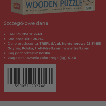
Szczegółowe dane
EAN:
5900511202748
Kod produktu:
20274
Dane producenta:
TREFL SA ul. Kontenerowa 25 81-155
Gdynia, Polska, trefl@trefl.com, www.trefl.com
Kraj pochodzenia:
Polska
Waga opakowania zbiorczego (kg):
0.40
5900511202748