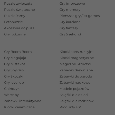
Puzzle zwierzęta
Gry imprezowe
Puzzle świąteczne
Gry memory
PuzzloRamy
Pierwsze gry / 1st games
Fotopuzzle
Gry karciane
Akcesoria do puzzli
Gry fantasy
Gry rodzinne
Gry 5 sekund
Gry Boom Boom
Klocki konstrukcyjne
Gry Magajaja
Klocki magnetyczne
Gry Mistakos
Magiczne Sztuczki
Gry Spy Guy
Zabawki drewniane
Gry Skoczki
Zabawki do ogrodu
Gry level up
Zabawki naukowe
Chińczyk
Modele pojazdów
Warcaby
Książki dla dzieci
Zabawki interaktywne
Książki dla rodziców
Klocki ceramiczne
Produkty FSC