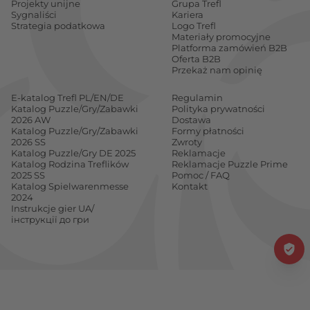
Projekty unijne
Grupa Trefl
Sygnaliści
Kariera
Strategia podatkowa
Logo Trefl
Materiały promocyjne
Platforma zamówień B2B
Oferta B2B
Przekaż nam opinię
E-katalog Trefl PL/EN/DE
Regulamin
Katalog Puzzle/Gry/Zabawki
Polityka prywatności
2026 AW
Dostawa
Katalog Puzzle/Gry/Zabawki
Formy płatności
2026 SS
Zwroty
Katalog Puzzle/Gry DE 2025
Reklamacje
Katalog Rodzina Treflików
Reklamacje Puzzle Prime
2025 SS
Pomoc / FAQ
Katalog Spielwarenmesse
Kontakt
2024
Instrukcje gier UA/
інструкції до гри