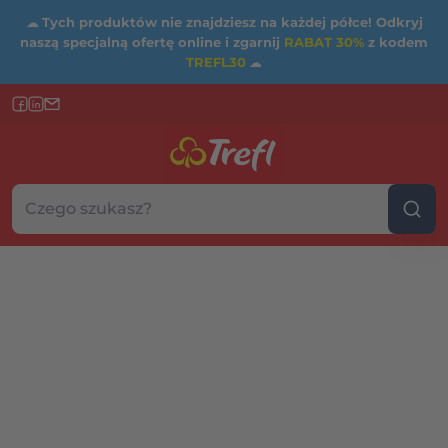
☁
Tych produktów nie znajdziesz na każdej półce! Odkryj
naszą specjalną ofertę online i zgarnij
RABAT 30%
z kodem
TREFL30
☁
Szukaj w sklepie...
Wybierz kategorię