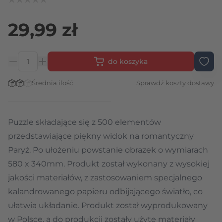
29,99 zł
do koszyka
Ilość
Stan magazynowy:
Średnia ilość
Sprawdź koszty dostawy
Puzzle składające się z 500 elementów
przedstawiające piękny widok na romantyczny
Paryż. Po ułożeniu powstanie obrazek o wymiarach
580 x 340mm. Produkt został wykonany z wysokiej
jakości materiałów, z zastosowaniem specjalnego
kalandrowanego papieru odbijającego światło, co
ułatwia układanie. Produkt został wyprodukowany
w Polsce, a do produkcji zostały użyte materiały