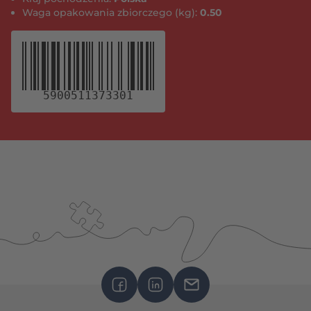
Waga opakowania zbiorczego (kg):
0.50
5900511373301