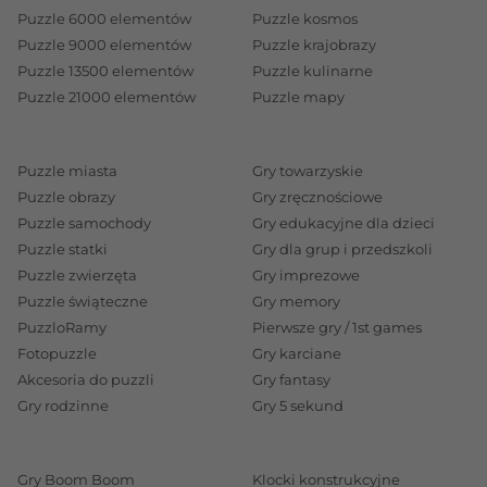
Puzzle 6000 elementów
Puzzle kosmos
Puzzle 9000 elementów
Puzzle krajobrazy
Puzzle 13500 elementów
Puzzle kulinarne
Puzzle 21000 elementów
Puzzle mapy
Puzzle miasta
Gry towarzyskie
Puzzle obrazy
Gry zręcznościowe
Puzzle samochody
Gry edukacyjne dla dzieci
Puzzle statki
Gry dla grup i przedszkoli
Puzzle zwierzęta
Gry imprezowe
Puzzle świąteczne
Gry memory
PuzzloRamy
Pierwsze gry / 1st games
Fotopuzzle
Gry karciane
Akcesoria do puzzli
Gry fantasy
Gry rodzinne
Gry 5 sekund
Gry Boom Boom
Klocki konstrukcyjne