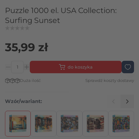
Puzzle 1000 el. USA Collection:
Surfing Sunset
35,99 zł
do koszyka
Ilość
Stan magazynowy:
Duża ilość
Sprawdź koszty dostawy
Wzór/wariant:
Naciśnij, aby pominąć karuzelę