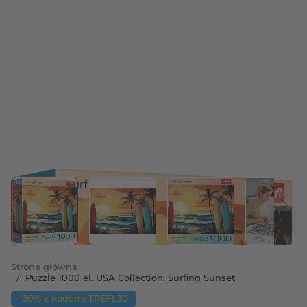
View larger image
View larger image
View larger image
View 
Strona główna
/
Puzzle 1000 el. USA Collection: Surfing Sunset
-30% z kodem: TREFL30