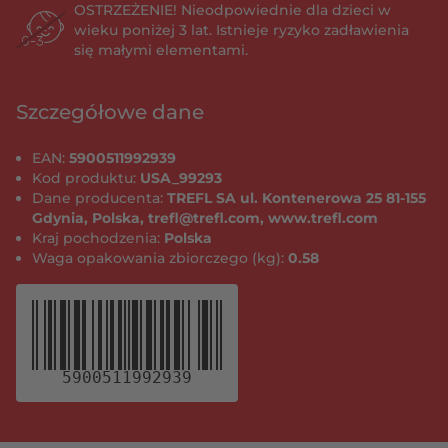
OSTRZEŻENIE! Nieodpowiednie dla dzieci w
wieku poniżej 3 lat. Istnieje ryzyko zadławienia
się małymi elementami.
Szczegółowe dane
EAN:
5900511992939
Kod produktu:
USA_99293
Dane producenta:
TREFL SA ul. Kontenerowa 25 81-155
Gdynia, Polska, trefl@trefl.com, www.trefl.com
Kraj pochodzenia:
Polska
Waga opakowania zbiorczego (kg):
0.58
5900511992939