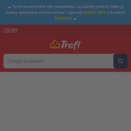
☁
Tych produktów nie znajdziesz na każdej półce! Odkryj
naszą specjalną ofertę online i zgarnij
RABAT 30%
z kodem
TREFL30
☁
Szukaj w sklepie...
Wybierz kategorię