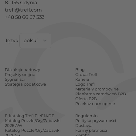
81-155 Gdynia
trefl@trefl.com
+48 58 66 67 333
Język:
Dla akcjonariuszy
Blog
Projekty unijne
Grupa Trefl
Sygnaliści
Kariera
Strategia podatkowa
Logo Trefl
Materiały promocyjne
Platforma zamówień B2B
Oferta B2B
Przekaż nam opinię
E-katalog Trefl PL/EN/DE
Regulamin
Katalog Puzzle/Gry/Zabawki
Polityka prywatności
2026 AW
Dostawa
Katalog Puzzle/Gry/Zabawki
Formy płatności
2026 SS
Zwroty