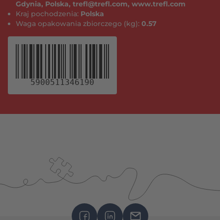
Gdynia, Polska, trefl@trefl.com, www.trefl.com
Kraj pochodzenia:
Polska
Waga opakowania zbiorczego (kg):
0.57
5900511346190