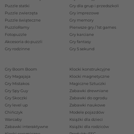
Puzzle statki
Gry dla grup i przedszkoli
Puzzle zwierzęta
Gry imprezowe
Puzzle świąteczne
Gry memory
PuzzloRamy
Pierwsze gry / 1st games
Fotopuzzle
Gry karciane
Akcesoria do puzzli
Gry fantasy
Gry rodzinne
Gry 5 sekund
Gry Boom Boom
Klocki konstrukcyjne
Gry Magajaja
Klocki magnetyczne
Gry Mistakos
Magiczne Sztuczki
Gry Spy Guy
Zabawki drewniane
Gry Skoczki
Zabawki do ogrodu
Gry level up
Zabawki naukowe
Chińczyk
Modele pojazdów
Warcaby
Książki dla dzieci
Zabawki interaktywne
Książki dla rodziców
Klocki ceramiczne
Produkty FSC