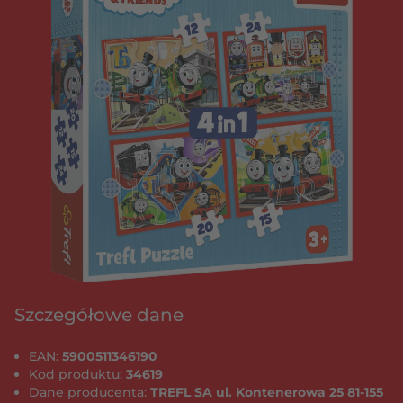
Szczegółowe dane
EAN:
5900511346190
Kod produktu:
34619
Dane producenta:
TREFL SA ul. Kontenerowa 25 81-155