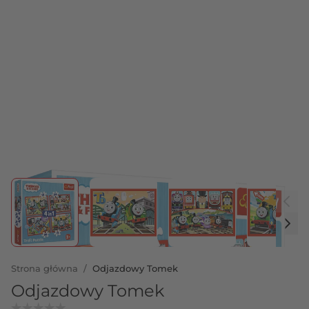
View larger image
View larger image
View larger image
View 
Strona główna
/
Odjazdowy Tomek
Odjazdowy Tomek