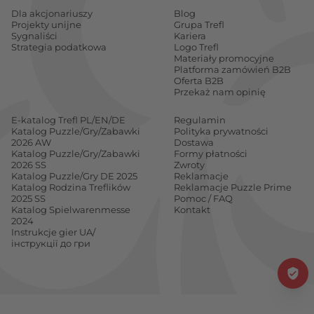
Dla akcjonariuszy
Blog
Projekty unijne
Grupa Trefl
Sygnaliści
Kariera
Strategia podatkowa
Logo Trefl
Materiały promocyjne
Platforma zamówień B2B
Oferta B2B
Przekaż nam opinię
E-katalog Trefl PL/EN/DE
Regulamin
Katalog Puzzle/Gry/Zabawki
Polityka prywatności
2026 AW
Dostawa
Katalog Puzzle/Gry/Zabawki
Formy płatności
2026 SS
Zwroty
Katalog Puzzle/Gry DE 2025
Reklamacje
Katalog Rodzina Treflików
Reklamacje Puzzle Prime
2025 SS
Pomoc / FAQ
Katalog Spielwarenmesse
Kontakt
2024
Instrukcje gier UA/
інструкції до гри