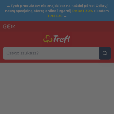
☁
Tych produktów nie znajdziesz na każdej półce! Odkryj
naszą specjalną ofertę online i zgarnij
RABAT 30%
z kodem
TREFL30
☁
Szukaj w sklepie...
Wybierz kategorię