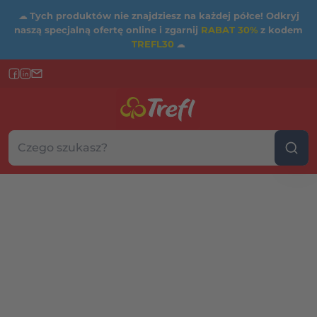
☁
Tych produktów nie znajdziesz na każdej półce! Odkryj
naszą specjalną ofertę online i zgarnij
RABAT 30%
z kodem
TREFL30
☁
Szukaj w sklepie...
Wybierz kategorię