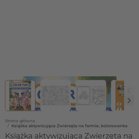
View larger image
View larger image
View larger image
View 
Strona główna
/
Książka aktywizująca Zwierzęta na farmie, kolorowanka
Książka aktywizująca Zwierzęta na