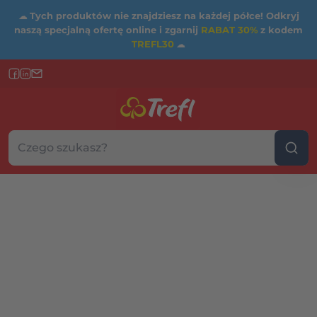
☁
Tych produktów nie znajdziesz na każdej półce! Odkryj
naszą specjalną ofertę online i zgarnij
RABAT 30%
z kodem
TREFL30
☁
Szukaj w sklepie...
Wybierz kategorię