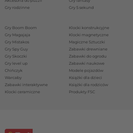
Akcesoria do puzzli
Gry fantasy
Gry rodzinne
Gry 5 sekund
Gry Boom Boom
Klocki konstrukcyjne
Gry Magajaja
Klocki magnetyczne
Gry Mistakos
Magiczne Sztuczki
Gry Spy Guy
Zabawki drewniane
Gry Skoczki
Zabawki do ogrodu
Gry level up
Zabawki naukowe
Chińczyk
Modele pojazdów
Warcaby
Książki dla dzieci
Zabawki interaktywne
Książki dla rodziców
Klocki ceramiczne
Produkty FSC