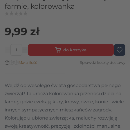
farmie, kolorowanka
9,99 zł
do koszyka
Ilość
Stan magazynowy:
Mała ilość
Sprawdź koszty dostawy
Wejdź do wesołego świata gospodarstwa pełnego
zwierząt! Ta urocza kolorowanka przenosi dzieci na
farmę, gdzie czekają kury, krowy, owce, konie i wiele
innych sympatycznych mieszkańców zagrody.
Kolorując ulubione zwierzątka, maluchy rozwijają
swoją kreatywność, precyzję i zdolności manualne.