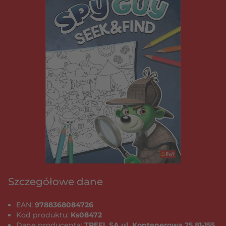
Szczegółowe dane
EAN:
9788368084726
Kod produktu:
Ks08472
Dane producenta:
TREFL SA ul. Kontenerowa 25 81-155