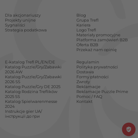
Dla akcjonariuszy
Blog
Projekty unijne
Grupa Trefl
Sygnaliści
Kariera
Strategia podatkowa
Logo Trefl
Materiały promocyjne
Platforma zamówień B2B
Oferta B2B
Przekaż nam opinię
E-katalog Trefl PL/EN/DE
Regulamin
Katalog Puzzle/Gry/Zabawki
Polityka prywatności
2026 AW
Dostawa
Katalog Puzzle/Gry/Zabawki
Formy płatności
2026 SS
Zwroty
Katalog Puzzle/Gry DE 2025
Reklamacje
Katalog Rodzina Treflików
Reklamacje Puzzle Prime
2025 SS
Pomoc / FAQ
Katalog Spielwarenmesse
Kontakt
2024
Instrukcje gier UA/
інструкції до гри