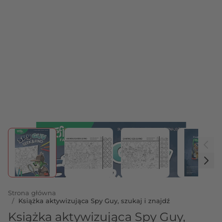
View larger image
View larger image
View larger image
View 
Strona główna
/
Książka aktywizująca Spy Guy, szukaj i znajdź
Książka aktywizująca Spy Guy,