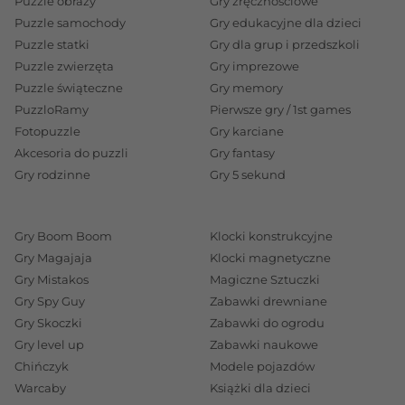
Puzzle obrazy
Gry zręcznościowe
Puzzle samochody
Gry edukacyjne dla dzieci
Puzzle statki
Gry dla grup i przedszkoli
Puzzle zwierzęta
Gry imprezowe
Puzzle świąteczne
Gry memory
PuzzloRamy
Pierwsze gry / 1st games
Fotopuzzle
Gry karciane
Akcesoria do puzzli
Gry fantasy
Gry rodzinne
Gry 5 sekund
Gry Boom Boom
Klocki konstrukcyjne
Gry Magajaja
Klocki magnetyczne
Gry Mistakos
Magiczne Sztuczki
Gry Spy Guy
Zabawki drewniane
Gry Skoczki
Zabawki do ogrodu
Gry level up
Zabawki naukowe
Chińczyk
Modele pojazdów
Warcaby
Książki dla dzieci