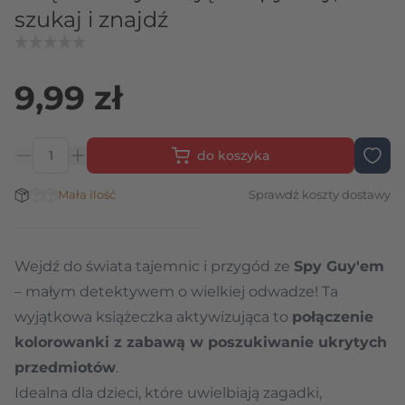
szukaj i znajdź
9,99 zł
do koszyka
Ilość
Stan magazynowy:
Mała ilość
Sprawdź koszty dostawy
Wejdź do świata tajemnic i przygód ze
Spy Guy'em
– małym detektywem o wielkiej odwadze! Ta
wyjątkowa książeczka aktywizująca to
połączenie
kolorowanki z zabawą w poszukiwanie ukrytych
przedmiotów
.
Idealna dla dzieci, które uwielbiają zagadki,