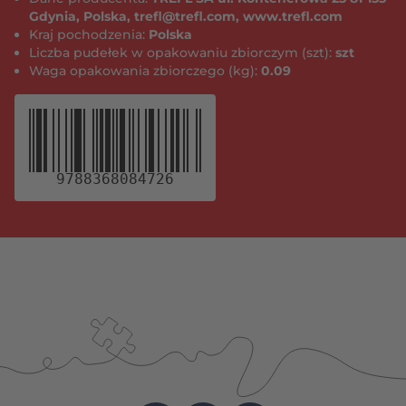
Gdynia, Polska, trefl@trefl.com, www.trefl.com
Kraj pochodzenia:
Polska
Liczba pudełek w opakowaniu zbiorczym (szt):
szt
Waga opakowania zbiorczego (kg):
0.09
9788368084726