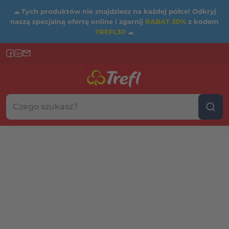
☁
Tych produktów nie znajdziesz na każdej półce! Odkryj
naszą specjalną ofertę online i zgarnij
RABAT 30%
z kodem
TREFL30
☁
Szukaj w sklepie...
Wybierz kategorię