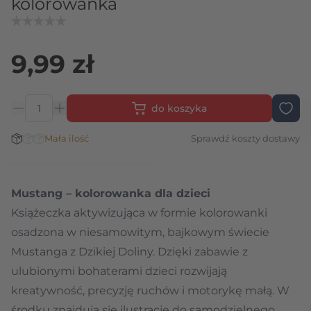
kolorowanka
9,99 zł
do koszyka
Ilość
Stan magazynowy:
Mała ilość
Sprawdź koszty dostawy
Mustang – kolorowanka dla dzieci
Książeczka aktywizująca w formie kolorowanki
osadzona w niesamowitym, bajkowym świecie
Mustanga z Dzikiej Doliny. Dzięki zabawie z
ulubionymi bohaterami dzieci rozwijają
kreatywność, precyzję ruchów i motorykę małą. W
środku znajdują się ilustracje do samodzielnego