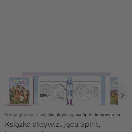
View larger image
View larger image
View larger image
View 
Strona główna
/
Książka aktywizująca Spirit, kolorowanka
Książka aktywizująca Spirit,