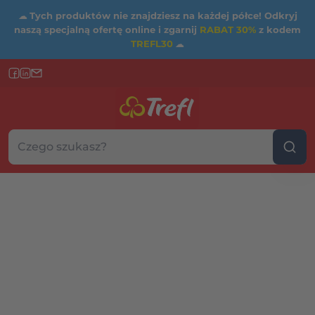
☁
Tych produktów nie znajdziesz na każdej półce! Odkryj
naszą specjalną ofertę online i zgarnij
RABAT 30%
z kodem
TREFL30
☁
Szukaj w sklepie...
Wybierz kategorię