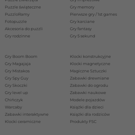
Puzzle świąteczne
Gry memory
PuzzloRamy
Pierwsze gry / 1st games
Fotopuzzle
Gry karciane
Akcesoria do puzzli
Gry fantasy
Gry rodzinne
Gry 5 sekund
Gry Boom Boom
Klocki konstrukcyjne
Gry Magajaja
Klocki magnetyczne
Gry Mistakos
Magiczne Sztuczki
Gry Spy Guy
Zabawki drewniane
Gry Skoczki
Zabawki do ogrodu
Gry level up
Zabawki naukowe
Chińczyk
Modele pojazdów
Warcaby
Książki dla dzieci
Zabawki interaktywne
Książki dla rodziców
Klocki ceramiczne
Produkty FSC