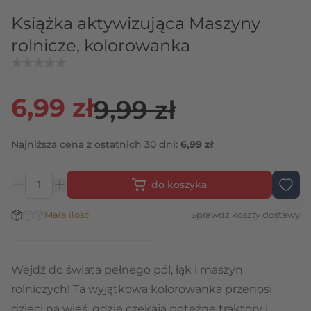
Książka aktywizująca Maszyny
rolnicze, kolorowanka
6,99 zł
9,99 zł
Najniższa cena z ostatnich 30 dni:
6,99 zł
do koszyka
Ilość
Stan magazynowy:
Mała ilość
Sprawdź koszty dostawy
Wejdź do świata pełnego pól, łąk i maszyn
rolniczych! Ta wyjątkowa kolorowanka przenosi
dzieci na wieś, gdzie czekają potężne traktory i