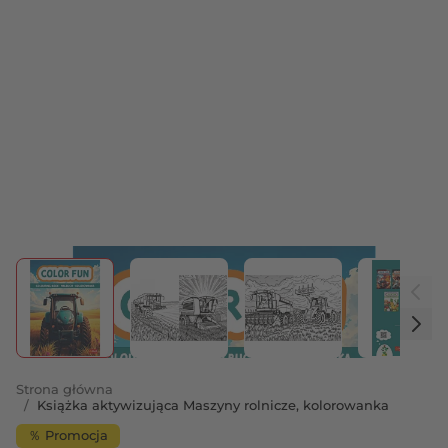
View larger image
View larger image
View larger image
View 
Strona główna
/
Książka aktywizująca Maszyny rolnicze, kolorowanka
％ Promocja