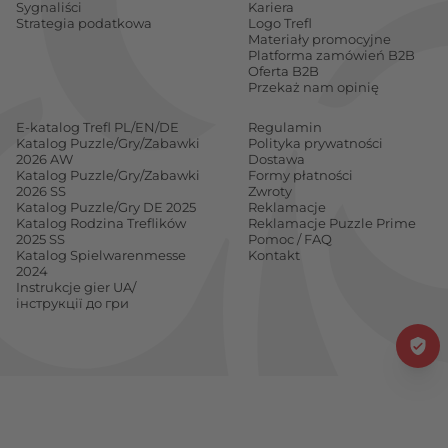
Sygnaliści
Kariera
Strategia podatkowa
Logo Trefl
Materiały promocyjne
Platforma zamówień B2B
Oferta B2B
Przekaż nam opinię
E-katalog Trefl PL/EN/DE
Regulamin
Katalog Puzzle/Gry/Zabawki
Polityka prywatności
2026 AW
Dostawa
Katalog Puzzle/Gry/Zabawki
Formy płatności
2026 SS
Zwroty
Katalog Puzzle/Gry DE 2025
Reklamacje
Katalog Rodzina Treflików
Reklamacje Puzzle Prime
2025 SS
Pomoc / FAQ
Katalog Spielwarenmesse
Kontakt
2024
Instrukcje gier UA/
інструкції до гри