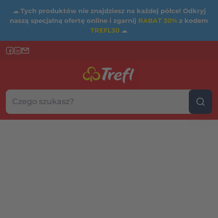
☁
Tych produktów nie znajdziesz na każdej półce! Odkryj
naszą specjalną ofertę online i zgarnij
RABAT 30%
z kodem
TREFL30
☁
Szukaj w sklepie...
Wybierz kategorię