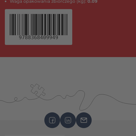
Waga opakowania zbiorczego (kg):
0.09
9788368409949