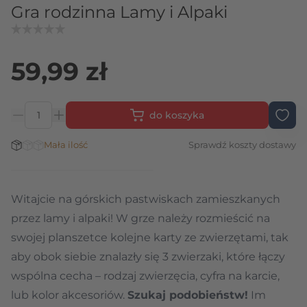
Gra rodzinna Lamy i Alpaki
59,99 zł
do koszyka
Ilość
Stan magazynowy:
Mała ilość
Sprawdź koszty dostawy
Witajcie na górskich pastwiskach zamieszkanych
przez lamy i alpaki! W grze należy rozmieścić na
swojej planszetce kolejne karty ze zwierzętami, tak
aby obok siebie znalazły się 3 zwierzaki, które łączy
wspólna cecha – rodzaj zwierzęcia, cyfra na karcie,
lub kolor akcesoriów.
Szukaj podobieństw!
Im