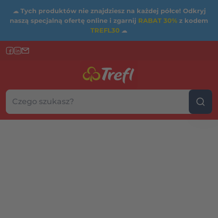
☁
Tych produktów nie znajdziesz na każdej półce! Odkryj
naszą specjalną ofertę online i zgarnij
RABAT 30%
z kodem
TREFL30
☁
Szukaj w sklepie...
Wybierz kategorię