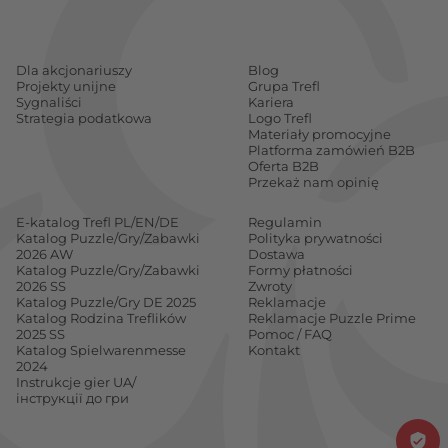
Dla akcjonariuszy
Blog
Projekty unijne
Grupa Trefl
Sygnaliści
Kariera
Strategia podatkowa
Logo Trefl
Materiały promocyjne
Platforma zamówień B2B
Oferta B2B
Przekaż nam opinię
E-katalog Trefl PL/EN/DE
Regulamin
Katalog Puzzle/Gry/Zabawki
Polityka prywatności
2026 AW
Dostawa
Katalog Puzzle/Gry/Zabawki
Formy płatności
2026 SS
Zwroty
Katalog Puzzle/Gry DE 2025
Reklamacje
Katalog Rodzina Treflików
Reklamacje Puzzle Prime
2025 SS
Pomoc / FAQ
Katalog Spielwarenmesse
Kontakt
2024
Instrukcje gier UA/
інструкції до гри