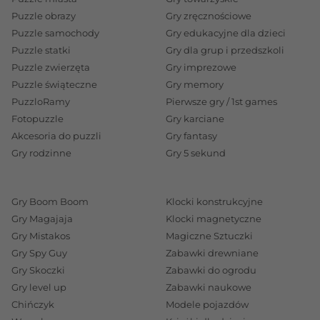
Puzzle obrazy
Gry zręcznościowe
Puzzle samochody
Gry edukacyjne dla dzieci
Puzzle statki
Gry dla grup i przedszkoli
Puzzle zwierzęta
Gry imprezowe
Puzzle świąteczne
Gry memory
PuzzloRamy
Pierwsze gry / 1st games
Fotopuzzle
Gry karciane
Akcesoria do puzzli
Gry fantasy
Gry rodzinne
Gry 5 sekund
Gry Boom Boom
Klocki konstrukcyjne
Gry Magajaja
Klocki magnetyczne
Gry Mistakos
Magiczne Sztuczki
Gry Spy Guy
Zabawki drewniane
Gry Skoczki
Zabawki do ogrodu
Gry level up
Zabawki naukowe
Chińczyk
Modele pojazdów