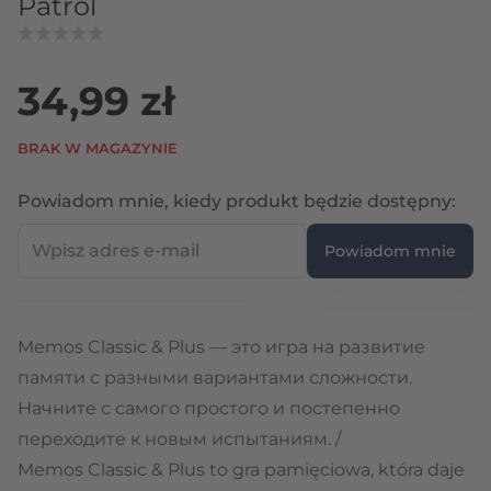
Patrol
34,99 zł
BRAK W MAGAZYNIE
Wpi
Powiadom mnie, kiedy produkt będzie dostępny:
Powiadom mnie
Memos Classic & Plus — это игра на развитие
памяти с разными вариантами сложности.
Начните с самого простого и постепенно
переходите к новым испытаниям. /
Memos Classic & Plus to gra pamięciowa, która daje