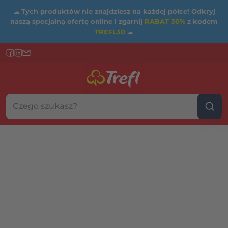
☁
Tych produktów nie znajdziesz na każdej półce! Odkryj
naszą specjalną ofertę online i zgarnij
RABAT 30%
z kodem
TREFL30
☁
Szukaj w sklepie...
Wybierz kategorię