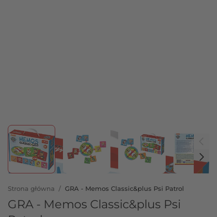
View larger image
View larger image
View larger image
View 
Strona główna
/
GRA - Memos Classic&plus Psi Patrol
GRA - Memos Classic&plus Psi