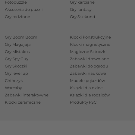
Fotopuzzle
Gry karciane
Akcesoria do puzzli
Gry fantasy
Gry rodzinne
Gry 5 sekund
Gry Boom Boom
Klocki konstrukcyjne
Gry Magajaja
Klocki magnetyczne
Gry Mistakos
Magiczne Sztuczki
Gry Spy Guy
Zabawki drewniane
Gry Skoczki
Zabawki do ogrodu
Gry level up
Zabawki naukowe
Chińczyk
Modele pojazdów
Warcaby
Książki dla dzieci
Zabawki interaktywne
Książki dla rodziców
Klocki ceramiczne
Produkty FSC