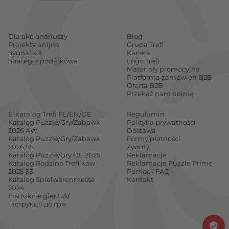
Dla akcjonariuszy
Blog
Projekty unijne
Grupa Trefl
Sygnaliści
Kariera
Strategia podatkowa
Logo Trefl
Materiały promocyjne
Platforma zamówień B2B
Oferta B2B
Przekaż nam opinię
E-katalog Trefl PL/EN/DE
Regulamin
Katalog Puzzle/Gry/Zabawki
Polityka prywatności
2026 AW
Dostawa
Katalog Puzzle/Gry/Zabawki
Formy płatności
2026 SS
Zwroty
Katalog Puzzle/Gry DE 2025
Reklamacje
Katalog Rodzina Treflików
Reklamacje Puzzle Prime
2025 SS
Pomoc / FAQ
Katalog Spielwarenmesse
Kontakt
2024
Instrukcje gier UA/
інструкції до гри