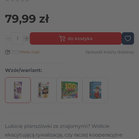
79,99 zł
do koszyka
Ilość
Stan magazynowy:
Mała ilość
Sprawdź koszty dostawy
Wzór/wariant:
Naciśnij, aby pominąć karuzelę
Lubicie planszówki ze znajomymi? Wolicie
ekscytującą rywalizację, czy raczej kooperacyjne