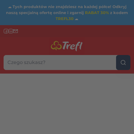
☁
Tych produktów nie znajdziesz na każdej półce! Odkryj
naszą specjalną ofertę online i zgarnij
RABAT 30%
z kodem
TREFL30
☁
Szukaj w sklepie...
Wybierz kategorię