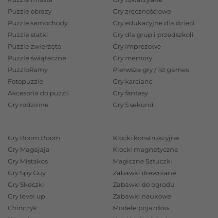
Puzzle obrazy
Gry zręcznościowe
Puzzle samochody
Gry edukacyjne dla dzieci
Puzzle statki
Gry dla grup i przedszkoli
Puzzle zwierzęta
Gry imprezowe
Puzzle świąteczne
Gry memory
PuzzloRamy
Pierwsze gry / 1st games
Fotopuzzle
Gry karciane
Akcesoria do puzzli
Gry fantasy
Gry rodzinne
Gry 5 sekund
Gry Boom Boom
Klocki konstrukcyjne
Gry Magajaja
Klocki magnetyczne
Gry Mistakos
Magiczne Sztuczki
Gry Spy Guy
Zabawki drewniane
Gry Skoczki
Zabawki do ogrodu
Gry level up
Zabawki naukowe
Chińczyk
Modele pojazdów