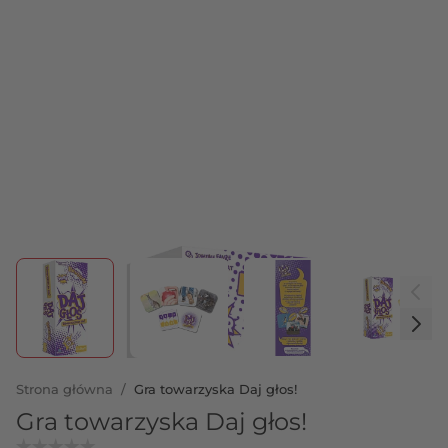
View larger image
View larger image
View larger image
View 
Strona główna
/
Gra towarzyska Daj głos!
Gra towarzyska Daj głos!