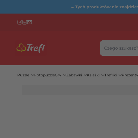
☁
Tych produktów nie znajdziesz
Szukaj w sklepie
Wybierz katego
Puzzle
Fotopuzzle
Gry
Zabawki
Książki
Trefliki
Prezent