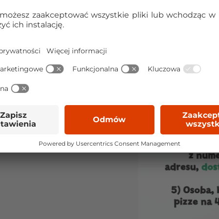
bliży Ci przebieg
o myślenia.