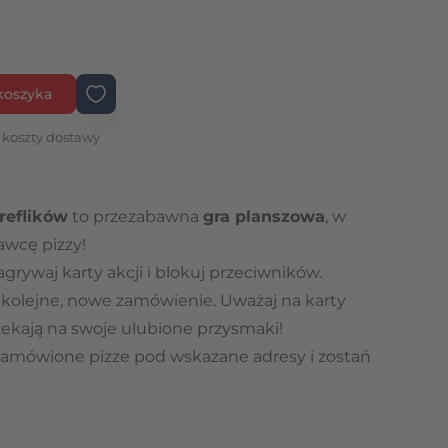
koszyka
 koszty dostawy
reflików
to przezabawna
gra planszowa
, w
tawcę pizzy!
agrywaj karty akcji i blokuj przeciwników.
 kolejne, nowe zamówienie. Uważaj na karty
 czekają na swoje ulubione przysmaki!
 zamówione pizze pod wskazane adresy i zostań