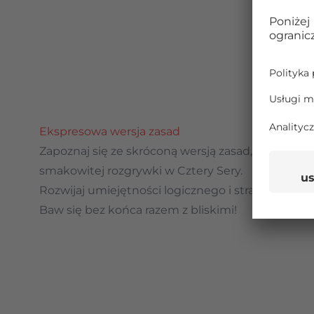
Ekspresowa wersja zasad
Zapoznaj się ze skróconą wersją zasad, która przy
smakowitej rozgrywki w Cztery Sery.
Rozwijaj umiejętności logicznego i strategiczneg
Baw się bez końca razem z bliskimi!