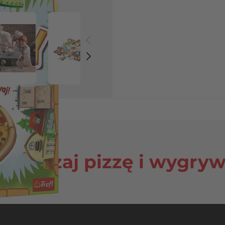
 image
View larger image
View larger image
View larger image
View la
starczaj pizzę i wygryw