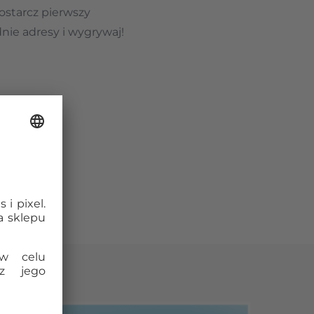
ostarcz pierwszy
nie adresy i wygrywaj!