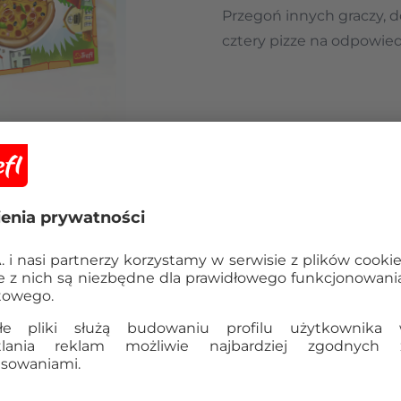
Przegoń innych graczy, d
cztery pizze na odpowied