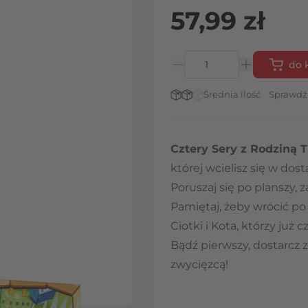
57,99 zł
do 
Ilość
Stan magazynowy:
Średnia ilość
Sprawdź
Cztery Sery z Rodziną T
której wcielisz się w dos
Poruszaj się po planszy, z
Pamiętaj, żeby wrócić po
Ciotki i Kota, którzy już
Bądź pierwszy, dostarcz
zwycięzcą!