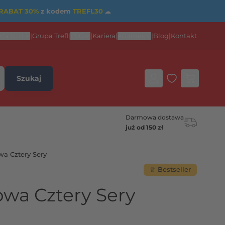
RABAT 30%
z kodem
TREFL30
☁
rta B2B
|
Grupa Trefl
|
ESG
|
Kariera
|
eGames
|
Blog
|
Kontakt
Szukaj
Darmowa dostawa
już od 150 zł
wa Cztery Sery
♕ Bestseller
owa Cztery Sery