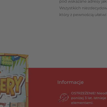
pod wskazane adresy jako
Wszystkich niezdecydow
który z pewnością ułatw
Informacje
OSTRZEŻENIE! Nieod
poniżej 3 lat. Istnie
elementami.