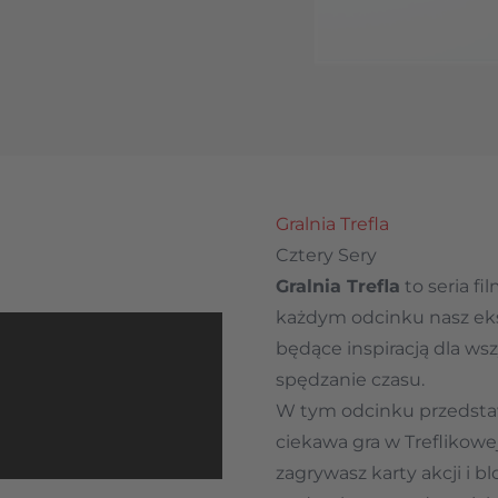
Gralnia Trefla
Cztery Sery
Gralnia Trefla
to seria f
każdym odcinku nasz eks
będące inspiracją dla w
spędzanie czasu.
W tym odcinku przedsta
ciekawa gra w Treflikowej
zagrywasz karty akcji i 