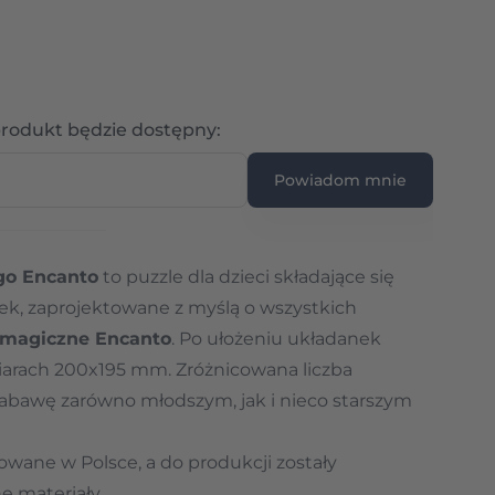
Wpisz adres e-mail
rodukt będzie dostępny:
Powiadom mnie
go Encanto
to puzzle dla dzieci składające się
nek
, zaprojektowane z myślą o wszystkich
 magiczne Encanto
. Po ułożeniu układanek
arach 200x195 mm. Zróżnicowana liczba
bawę zarówno młodszym, jak i nieco starszym
wane w Polsce, a do produkcji zostały
e materiały.