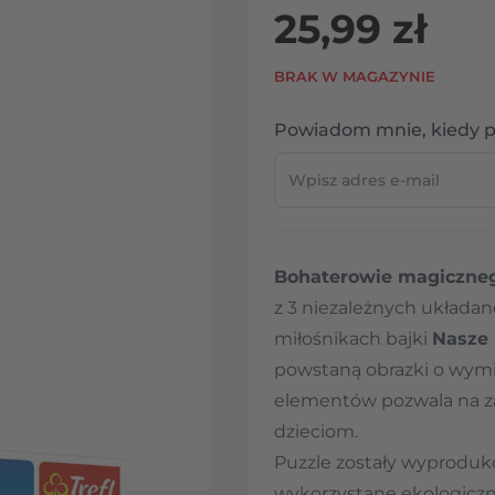
25,99 zł
BRAK W MAGAZYNIE
Powiadom mnie, kiedy p
Bohaterowie magiczne
z
3 niezależnych układa
miłośnikach bajki
Nasze
powstaną obrazki o wymi
elementów pozwala na za
dzieciom.
Puzzle zostały wyproduko
wykorzystane ekologiczn