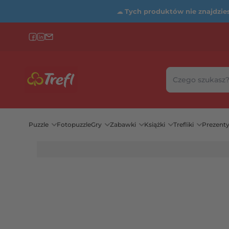
☁
Tych produktów nie znajdziesz
Szukaj w sklepie
Wybierz katego
Puzzle
Fotopuzzle
Gry
Zabawki
Książki
Trefliki
Prezent