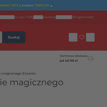
RABAT 30%
z kodem
TREFL30
☁
rta B2B
|
Grupa Trefl
|
ESG
|
Kariera
|
eGames
|
Blog
|
Kontakt
Szukaj
Darmowa dostawa
już od 150 zł
e magicznego Encanto
ie magicznego