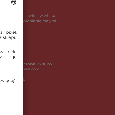
powiednie dla dzieci w wieku
je ryzyko zadławienia się małymi
A ul. Kontenerowa 25 81-155
fl.com, www.trefl.com
go (kg):
0.42