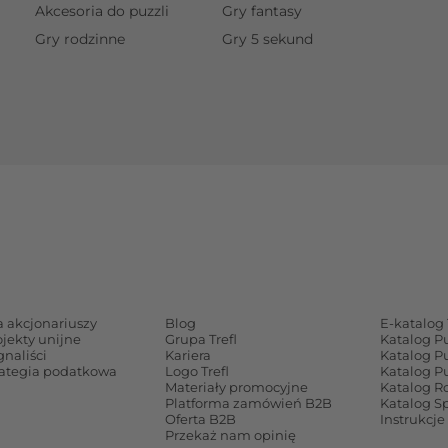
Akcesoria do puzzli
Gry fantasy
Gry rodzinne
Gry 5 sekund
a akcjonariuszy
Blog
E-katalog 
ojekty unijne
Grupa Trefl
Katalog P
gnaliści
Kariera
Katalog P
rategia podatkowa
Logo Trefl
Katalog P
Materiały promocyjne
Katalog Ro
Platforma zamówień B2B
Katalog S
Oferta B2B
Instrukcje
Przekaż nam opinię