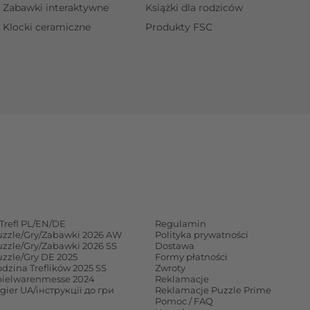
Zabawki interaktywne
Książki dla rodziców
Klocki ceramiczne
Produkty FSC
Trefl PL/EN/DE
Regulamin
uzzle/Gry/Zabawki 2026 AW
Polityka prywatności
uzzle/Gry/Zabawki 2026 SS
Dostawa
uzzle/Gry DE 2025
Formy płatności
dzina Treflików 2025 SS
Zwroty
pielwarenmesse 2024
Reklamacje
 gier UA/інструкції до гри
Reklamacje Puzzle Prime
Pomoc / FAQ