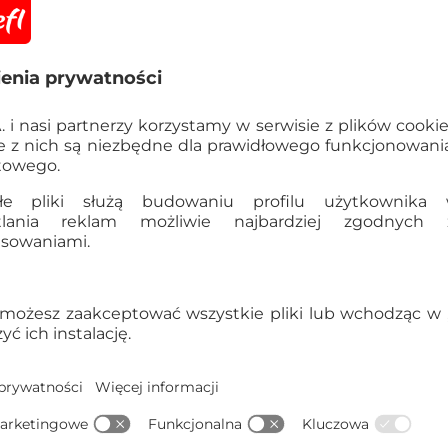
Informacje
OSTRZEŻENIE! Nieod
poniżej 3 lat. Istnie
elementami.
Szczegółowe dane
EAN:
5900511348668
Kod produktu:
34866
Dane producenta:
TREFL S
Gdynia, Polska, trefl@tre
Kraj pochodzenia:
Polska
Waga opakowania zbiorcze
5900511348668