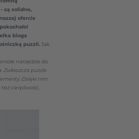
ogromną
- są solidne,
naszej ofercie
 pokochało!
ielka
bloga
ośniczką puzzli.
Jak
aniałe narzędzie do
. Zwłaszcza puzzle
lementy. Dzięki nim
też cierpliwość,