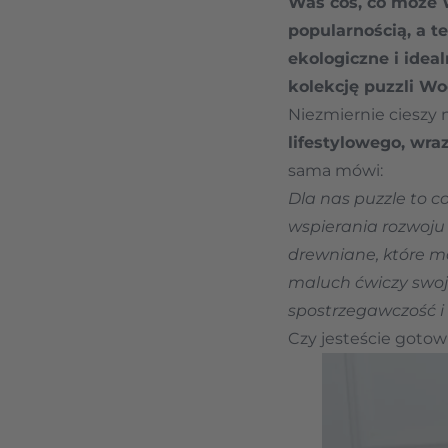
Was coś, co może 
popularnością, a t
ekologiczne i idea
kolekcję puzzli Wo
Niezmiernie cieszy n
lifestylowego
, wra
sama mówi:
Dla nas puzzle to c
wspierania rozwoju
drewniane, które ma
maluch ćwiczy swoje
spostrzegawczość i
Czy jesteście gotow