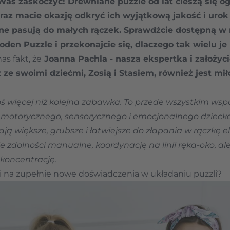
Was zaskoczyć! Drewniane puzzle od lat cieszą się 
eraz macie okazję odkryć ich wyjątkową jakość i urok 
lne pasują do małych rączek. Sprawdźcie dostępną w 
oden Puzzle i przekonajcie się, dlaczego tak wielu je
as fakt, że
Joanna Pachla - nasza ekspertka i założyc
z ze swoimi dziećmi, Zosią i Stasiem, również jest mił
oś więcej niż kolejna zabawka. To przede wszystkim wsp
 motorycznego, sensorycznego i emocjonalnego dziecka
ją większe, grubsze i łatwiejsze do złapania w rączkę e
 zdolności manualne, koordynację na linii ręka-oko, ale 
 koncentrację.
i na zupełnie nowe doświadczenia w układaniu puzzli?