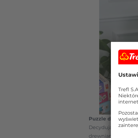
Puzzle drewniane 
Decydując się na z
drewnianych, w łatw