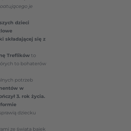
oatującego je
szych dzieci
zlowe
 składającej się z
nę Treflików
to
tórych to bohaterów
lnych potrzeb
lementów w
czył 3. rok życia.
 formie
sprawią dziecku
ami ze świata bajek