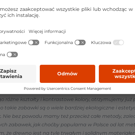
z tektury.
le wytworzone z wyselekcjonowanego drewna to tzw.
ż są znacznie trwalsze od tekturowych.
ty drewniane układanek charakteryzują się
znacznie
chaniczne uszkodzenia
niż te wykonane z delikatnych
ura. Dzięki wysokiej jakości materiałów i starannemu 
e układanki z drewna możesz użytkować przez długi okre
 i przemyślanym rozwiązaniem dla rodzin z dziećmi.
nek z drewna przekonuje także Joanna Pachla
, która
 bez znaczenia. Dzieci uczą się odbierać świat wszystkim
nie tylko ciekawą dla nich fakturę, ale i fascynujący, s
o różne kształty i kontrastowe kolory, otrzymujemy już
o takie zabawki są o wiele bardziej ekologiczne i estet
k. Nie bez powodu mamy też przecież całe metody, zale
ych zabawek, jak choćby popularna w Polsce od lat me
m, że drewno jest na tyle trwałym i solidnym materiałem