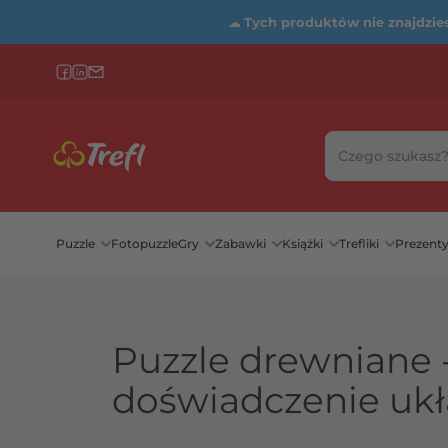
☁
Tych produktów nie znajdziesz
Szukaj w sklepie
Wybierz katego
Puzzle
Fotopuzzle
Gry
Zabawki
Książki
Trefliki
Prezent
Puzzle drewniane 
doświadczenie ukł