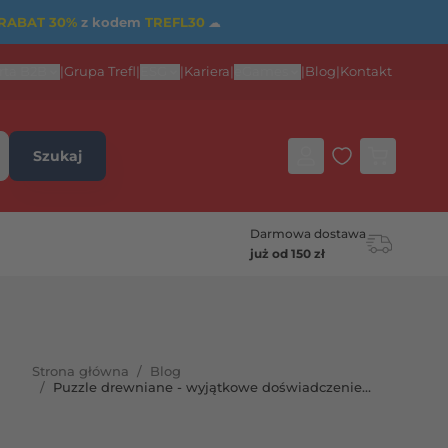
RABAT 30%
z kodem
TREFL30
☁
rta B2B
|
Grupa Trefl
|
ESG
|
Kariera
|
eGames
|
Blog
|
Kontakt
Szukaj
Darmowa dostawa
już od 150 zł
Strona główna
/
Blog
/
Puzzle drewniane - wyjątkowe doświadczenie
układania!