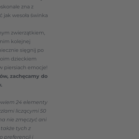
skonale zna z
ć jak wesoła świnka
nym zwierzątkiem,
nim kolejnej
ecznie sięgnij po
woim dzieckiem
w piersiach emocje!
tów, zachęcamy do
.
 bowiem 24 elementy
zzlami liczącymi 50
cha nie zmęczyć ani
także tych z
preferencji i