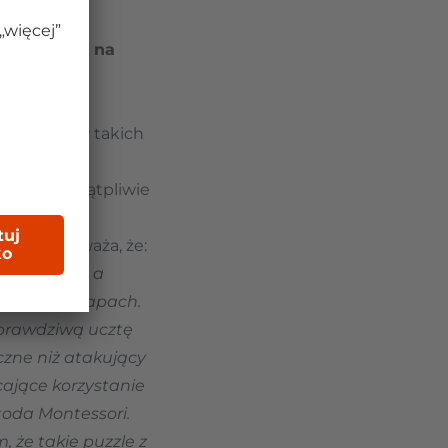
 "produkty na
 większą
 materiałów takich
wykonaniu
s, co niewątpliwie
 cennie zauważa, że:
i zmysłami, a
pecyficzny zapach.
 prawdziwą ucztę
yczne niż atakujący
cające korzystanie
toda Montessori.
, że takie puzzle z