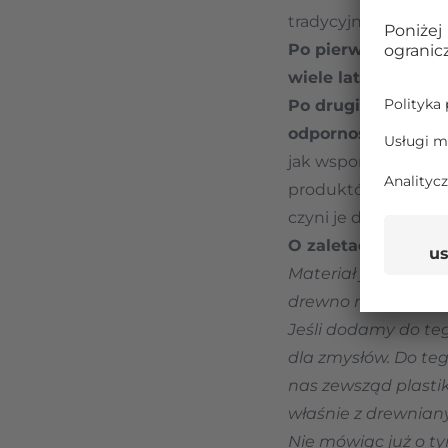
tradycyjnych puzzli 
Po pierwsze, puzz
wiele lat"
, poniewa
Po drugie, elemen
odpornością na me
jak wspomniana tekt
produktów, kolorow
czyni je doskonałym
O zaletach układa
Materiał jest tu nie
drewno ma przecież 
Jeśli dodamy do teg
dla zmysłów. Do teg
nas zewsząd plasti
właśnie z drewnian
Nie mówiąc już o ty