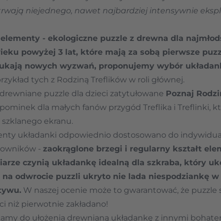
wają niejednego, nawet najbardziej intensywnie ekspl
elementy - ekologiczne puzzle z drewna dla najmłod
eku powyżej 3 lat, które mają za sobą pierwsze puz
zukają nowych wyzwań, proponujemy wybór układanki
przykład tych z Rodziną Treflików w roli głównej.
drewniane puzzle dla dzieci zatytułowane
Poznaj Rodzi
minek dla małych fanów przygód Treflika i Treflinki, k
e szklanego ekranu.
enty układanki odpowiednio dostosowano do indywidua
kowników -
zaokrąglone brzegi i regularny kształt e
ze czynią układankę idealną dla szkraba, który ukoń
e
na odwrocie puzzli ukryto nie lada niespodziankę w
tywu.
W naszej ocenie może to gwarantować, że puzzle 
ci niż pierwotnie zakładano!
camy do ułożenia drewnianą układankę z innymi bohater