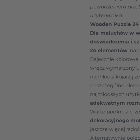
powodzeniem przetr
użytkownika.
Wooden Puzzle 24 
Dla maluchów w wi
doświadczenia i s
24 elementów
, na 
Bajecznie kolorowe 
wręcz wymarzony upo
najmłodsi kojarzą z
Poszczególne elem
najmłodszych użyt
adekwatnym rozmiar
Warto podkreślić, ż
dekoracyjnego mo
jeszcze więcej radoś
Alternatywnie pole