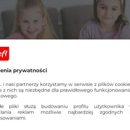
— trwałość i wysoka odporność na uszkodzenia
akup któregokolwiek z prezentowanych poniżej zestawów
y sposób przekonasz się, że mają one istotne przewagi