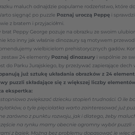
brazku maluch odnajdzie popularne rodzeństwo, które do
Warto sięgnąć po puzzle
Poznaj uroczą Peppę
i sprawdzi
ie z bratem i przyjaciółmi.
y brat Peppy George pozuje na obrazku ze swoim ulubio
 nie kto inny jak właśnie dinozaury są motywem przewod
komendujemy wielbicielom prehistorycznych gadów. Koni
 zestaw 24 elementy
Poznaj dinozaury
i wspólnie ze s
ost do Parku Jurajskiego, by przeżywać zapierające dech 
 opanują już sztukę układania obrazków z 24 elemen
awy puzzli składające się z większej liczby elementów
za ekspertka:
 stopniowo zwiększać dziecku stopień trudności. O ile
zylatków, o tyle pięciolatka warto zainteresować już pu
ne zarówno z punktu rozwoju, jak i dlatego, żeby malu
częście na rynku mamy obecnie ogromny wybór puzzli - 
ami z bajek. Można bez problemu dopasować je więc do 