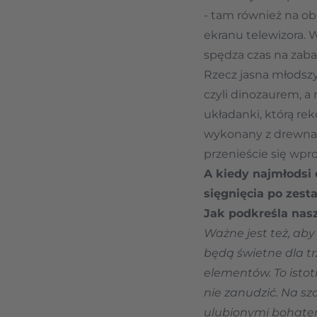
- tam również na o
ekranu telewizora. 
spędza czas na zabaw
Rzecz jasna młodsz
czyli dinozaurem, a
układanki, którą re
wykonany z drewna
przenieście się wpr
A kiedy najmłodsi
sięgnięcia po zest
Jak podkreśla nas
Ważne jest też, aby
będą świetne dla tr
elementów. To istot
nie zanudzić. Na sz
ulubionymi bohater