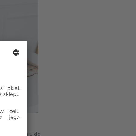
 puzzli
 w porównaniu do