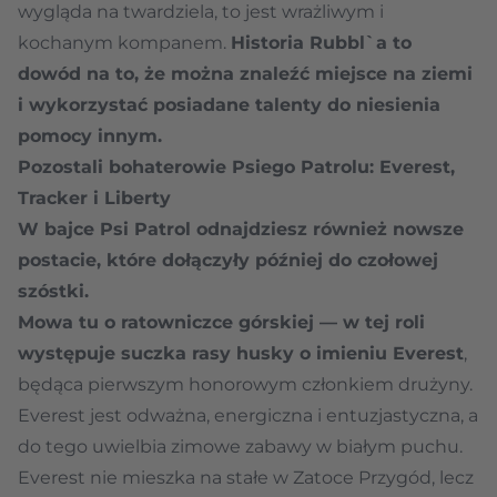
wygląda na twardziela, to jest wrażliwym i
kochanym kompanem.
Historia Rubbl`a to
dowód na to, że można znaleźć miejsce na ziemi
i wykorzystać posiadane talenty do niesienia
pomocy innym.
Pozostali bohaterowie Psiego Patrolu: Everest,
Tracker i Liberty
W bajce Psi Patrol odnajdziesz również nowsze
postacie, które dołączyły później do czołowej
szóstki.
Mowa tu o ratowniczce górskiej — w tej roli
występuje suczka rasy husky o imieniu Everest
,
będąca pierwszym honorowym członkiem drużyny.
Everest jest odważna, energiczna i entuzjastyczna, a
do tego uwielbia zimowe zabawy w białym puchu.
Everest nie mieszka na stałe w Zatoce Przygód, lecz