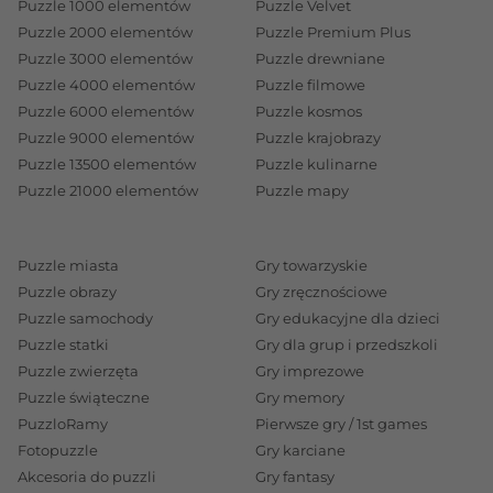
Puzzle 1000 elementów
Puzzle Velvet
Puzzle 2000 elementów
Puzzle Premium Plus
Puzzle 3000 elementów
Puzzle drewniane
Puzzle 4000 elementów
Puzzle filmowe
Puzzle 6000 elementów
Puzzle kosmos
Puzzle 9000 elementów
Puzzle krajobrazy
Puzzle 13500 elementów
Puzzle kulinarne
Puzzle 21000 elementów
Puzzle mapy
Puzzle miasta
Gry towarzyskie
Puzzle obrazy
Gry zręcznościowe
Puzzle samochody
Gry edukacyjne dla dzieci
Puzzle statki
Gry dla grup i przedszkoli
Puzzle zwierzęta
Gry imprezowe
Puzzle świąteczne
Gry memory
PuzzloRamy
Pierwsze gry / 1st games
Fotopuzzle
Gry karciane
Akcesoria do puzzli
Gry fantasy