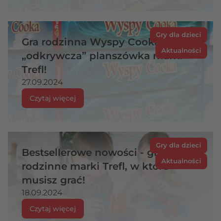
Gry dla dzieci
Gra rodzinna Wyspy Cooka –
Aktualności
„odkrywcza” planszówka marki
Trefl!
27.09.2024
Czytaj więcej
Gry dla dzieci
Bestsellerowe nowości - gry
Aktualności
rodzinne marki Trefl, w które
musisz grać!
18.09.2024
Czytaj więcej