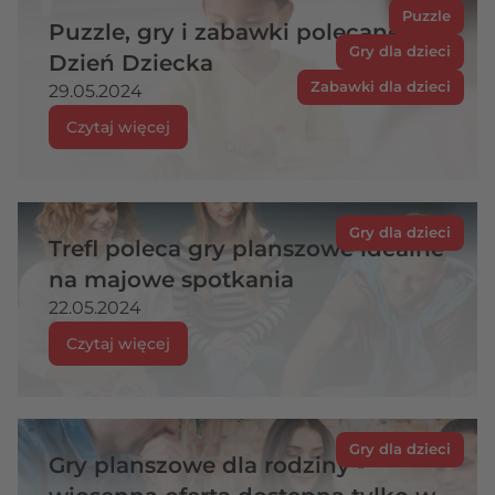
Puzzle
Puzzle, gry i zabawki polecane na
Gry dla dzieci
Dzień Dziecka
Zabawki dla dzieci
29.05.2024
Czytaj więcej
Gry dla dzieci
Trefl poleca gry planszowe idealne
na majowe spotkania
22.05.2024
Czytaj więcej
Gry dla dzieci
Gry planszowe dla rodziny -