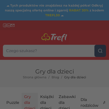
☁
Tych produktów nie znajdziesz na każdej półce! Odkryj
naszą specjalną ofertę online i zgarnij
RABAT 30%
z kodem
TREFL30
☁
Szukaj w sklepie...
Wybierz kategorię
Gry dla dzieci
Strona główna
/
Blog
/
Gry dla dzieci
Gry
Książki
Zabawki
Dla
Puzzle
dla
dla
dla
Ak
rodziców
dzieci
dzieci
dzieci