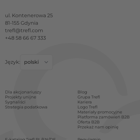
ul. Kontenerowa 25
81-155 Gdynia
trefl@trefl.com
+48 58 66 67 333
Język:
Dla akcjonariuszy
Blog
Projekty unijne
Grupa Trefl
Sygnaliści
Kariera
Strategia podatkowa
Logo Trefl
Materiały promocyjne
Platforma zamówień B2B
Oferta B2B
Przekaż nam opinię
E-katalog Trefl PL/EN/DE
Regulamin