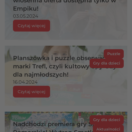
wiosenna oferta dostępna tylko w
Empiku!
03.05.2024
Czytaj więcej
Puzzle
Planszówka i puzzle obserwacyjne
Gry dla dzieci
marki Trefl, czyli kultowy Spy Guy
dla najmłodszych!
16.04.2024
Czytaj więcej
Gry dla dzieci
Nadchodzi premiera gry Spy Guy
Aktualności