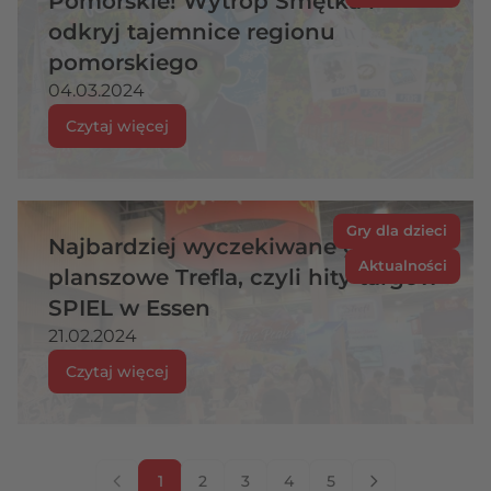
Pomorskie! Wytrop Smętka i
odkryj tajemnice regionu
pomorskiego
04.03.2024
Czytaj więcej
Gry dla dzieci
Najbardziej wyczekiwane gry
Aktualności
planszowe Trefla, czyli hity targów
SPIEL w Essen
21.02.2024
Czytaj więcej
1
2
3
4
5
Aktualnie czytasz stronę
Strona
Strona
Strona
Strona