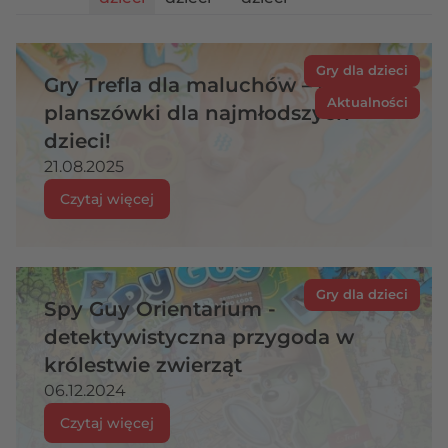
Gry dla dzieci
Gry Trefla dla maluchów – odkryj
Aktualności
planszówki dla najmłodszych
dzieci!
21.08.2025
Czytaj więcej
Gry dla dzieci
Spy Guy Orientarium -
detektywistyczna przygoda w
królestwie zwierząt
06.12.2024
Czytaj więcej